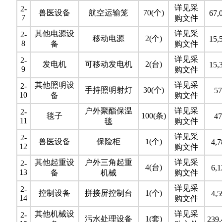
详见采
2-
兽医设备
航空运输笼
70(个)
67,
7
购文件
其他电源设
详见采
2-
移动电源
2(个)
15,
8
备
购文件
详见采
2-
发电机
可移动发电机
2(台)
15,
9
购文件
其他照明设
详见采
2-
手持照明射灯
30(个)
57
10
备
购文件
户外聚酯保温
详见采
2-
毯子
100(条)
47
11
毯
购文件
详见采
2-
兽医设备
保险柜
1(个)
4,7
12
购文件
其他起重设
户外三角起重
详见采
2-
4(台)
6,1
13
备
机械
购文件
详见采
2-
控制设备
拼接屏控制台
1(个)
4,5
14
购文件
其他机械设
详见采
2-
污水处理设备
1(套)
239,