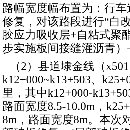
路幅宽度幅布置为：行车道7
修复，对该路段进行“白改黑”
胶应力吸收层+自粘式聚
步实施板间接缝灌沥青）
（2）县道埭金线（x50
k12+000~k13+503、k25
里，其中k12+000-k13+
路面宽度8.5-10.0m，k25
8m，路面宽度8m。本次对k1