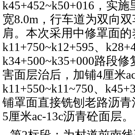
k45+452~k50+016，
宽8.0m，行车道为双向双车
肩。本次采用中修罩面的养护措
k11+750~k12+595、k28+
k34+500~k35+00
害面层治后，加铺4厘米ac
k11+550~k11~750、k
铺罩面直接铣刨老路沥青
5厘米ac-13c沥青砼面层。
第2标段：为村道前南线