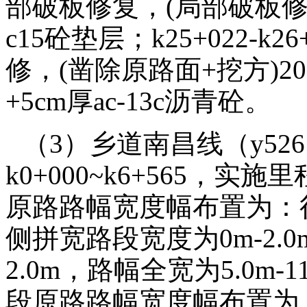
部破板修复，(局部破板修复
c15砼垫层；k25+022-k
修，(凿除原路面+挖方)2
+5cm厚ac-13c沥青砼。
（3）乡道南昌线（y52
k0+000~k6+565，实
原路路幅宽度幅布置为：行车道3
侧拼宽路段宽度为0m-2.
2.0m，路幅全宽为5.0m-11
段原路路幅宽度幅布置为：